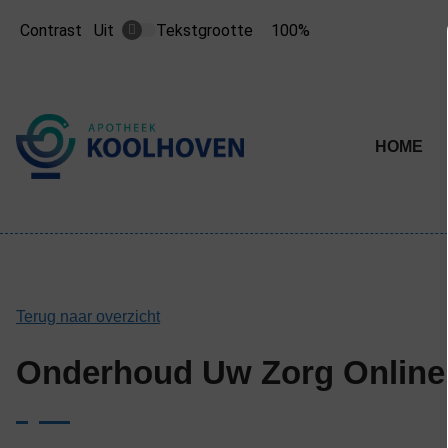
Contrast
Tekstgrootte
100%
Uit
Tekst
Tekst
verkleinen
vergroten
met
met
10%
10%
Hoofdme
HOME
Terug naar overzicht
Onderhoud Uw Zorg Online