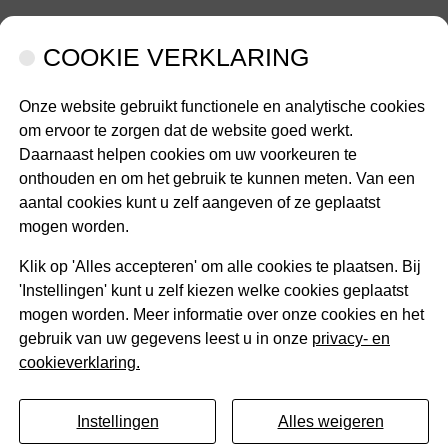
COOKIE VERKLARING
Onze website gebruikt functionele en analytische cookies
nu
om ervoor te zorgen dat de website goed werkt.
Services
INFORMATIE
CONTACT
OPENINGST
Informatie
Contact
Daarnaast helpen cookies om uw voorkeuren te
submenu
submenu
onthouden en om het gebruik te kunnen meten. Van een
aantal cookies kunt u zelf aangeven of ze geplaatst
mogen worden.
Klik op 'Alles accepteren' om alle cookies te plaatsen. Bij
'Instellingen' kunt u zelf kiezen welke cookies geplaatst
mogen worden. Meer informatie over onze cookies en het
gebruik van uw gegevens leest u in onze
privacy- en
cookieverklaring.
Instellingen
Alles weigeren