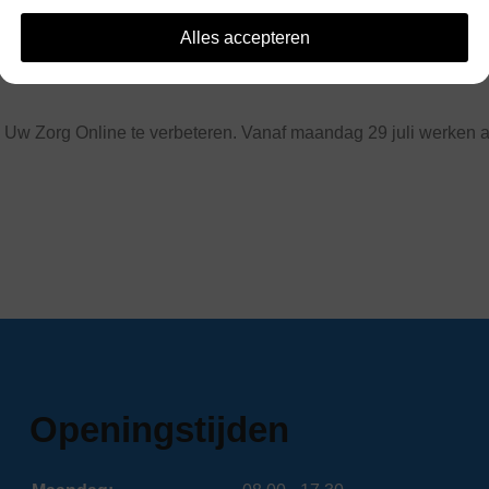
00 uur) zijn de volgende online zorgdiensten niet bereikbaar:
Alles accepteren
 Uw Zorg Online te verbeteren. Vanaf maandag 29 juli werken a
Openingstijden