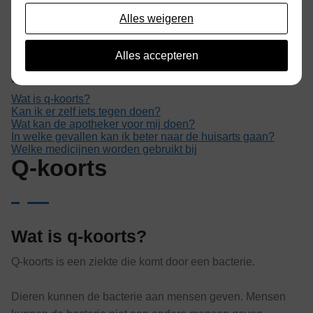
Alles weigeren
Medische encyclopedie
>
Klachten zoeken
>
Klachten
overzicht
>
Q-koorts
Alles accepteren
Inhoud
Wat is q-koorts?
Kan ik er zelf iets tegen doen?
Wat kan de apotheker voor mij doen?
In welke gevallen kan ik beter naar de huisarts gaan?
Welke medicijnen worden gebruikt bij
Q-koorts
Wat is q-koorts?
Q-koorts is een ziekte die komt door een bacterie.
Dieren kunnen de bacterie aan mensen geven. Mensen