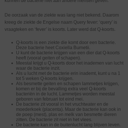
kunnen de bacterie niet aan andere mensen geven.
De oorzaak van de ziekte was lang niet bekend. Daarom
kreeg de ziekte de Engelse naam Query fever: ‘query’ is
vraagteken en ‘fever’ is koorts. Later werd dat Q-koorts.
Q-koorts is een ziekte die komt door een bacterie.
Deze bacterie heet Coxiella Burnetii.
U kunt de bacterie krijgen van een dier dat Q-koorts
heeft (vooral geiten of schapen).
Meestal krijgt u Q-koorts door het inademen van lucht
waar de bacterie inzit.
Als u lucht met de bacterie erin inademt, kunt u na 1
tot 5 weken Q-koorts krijgen.
Als besmette geiten en schapen lammetjes krijgen,
komen er bij de bevalling extra veel Q-koorts
bacteriën in de lucht. Lammetjes worden meestal
geboren van februari tot eind mei.
De bacterie zit vooral in het vruchtwater en de
moederkoek (placenta). Maar de bacterie kan ook in
de poep (mest), plas en melk van besmette dieren
zitten. De bacterie zit niet in het vlees.
De bacterie kan in de buitenlucht lang blijven leven.