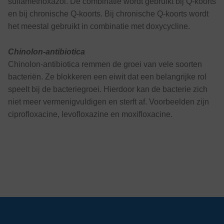
sulfamethoxazol. De combinatie wordt gebruikt bij Q-koorts
en bij chronische Q-koorts. Bij chronische Q-koorts wordt
het meestal gebruikt in combinatie met doxycycline.
Chinolon-antibiotica
Chinolon-antibiotica remmen de groei van vele soorten
bacteriën. Ze blokkeren een eiwit dat een belangrijke rol
speelt bij de bacteriegroei. Hierdoor kan de bacterie zich
niet meer vermenigvuldigen en sterft af. Voorbeelden zijn
ciprofloxacine, levofloxazine en moxifloxacine.