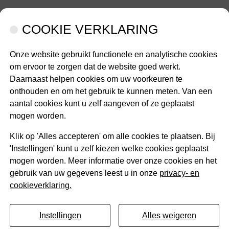
COOKIE VERKLARING
Onze website gebruikt functionele en analytische cookies
nu
om ervoor te zorgen dat de website goed werkt.
Services
INFORMATIE
CONTACT
OPENINGST
Informatie
Contact
Daarnaast helpen cookies om uw voorkeuren te
submenu
submenu
onthouden en om het gebruik te kunnen meten. Van een
aantal cookies kunt u zelf aangeven of ze geplaatst
mogen worden.
Klik op 'Alles accepteren' om alle cookies te plaatsen. Bij
'Instellingen' kunt u zelf kiezen welke cookies geplaatst
mogen worden. Meer informatie over onze cookies en het
gebruik van uw gegevens leest u in onze
privacy- en
cookieverklaring.
Instellingen
Alles weigeren