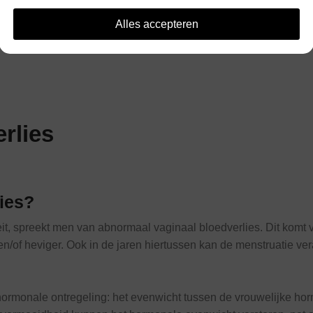
cht
>
Abnormaal vaginaal bloedverlies
Alles accepteren
rlies
ies?
oeit, spreekt men van abnormaal vaginaal bloedverlies. Dit komt v
/of heviger. Ook in de jaren hiertussen kan de menstruatie verand
hormonale ontregeling: het evenwicht tussen de vrouwelijke hor