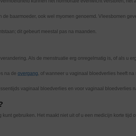
vermoeidheid kunnen het hormonale evenwicht verstoren, net al
 in de baarmoeder, ook wel myomen genoemd. Vleesbomen geve
tstaan; dit gebeurt meestal pas na maanden.
randering. Als de menstruatie erg onregelmatig is, of als u erg
es na de
overgang
, of wanneer u vaginaal bloedverlies heeft na
ussentijds vaginaal bloedverlies en voor vaginaal bloedverlies 
?
unt gebruiken. Het maakt niet uit of u een medicijn korte tijd o