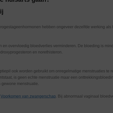
ij
 Progestageenhormonen hebben ongeveer dezelfde werking als he
n overvloedig bloedverlies verminderen. De bloeding is minder
edroxyprogesteron en norethisteron.
epil ook worden gebruikt om onregelmatige menstruaties te reg
ontstaat, is geen echte menstruatie maar een onttrekkingsbloe
en gewone menstruatie.
r
Voorkomen van zwangerschap
. Bij abnormaal vaginaal bloedve