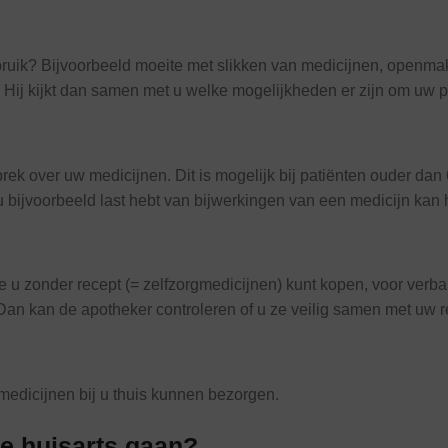
bruik? Bijvoorbeeld moeite met slikken van medicijnen, openmak
 Hij kijkt dan samen met u welke mogelijkheden er zijn om uw p
ek over uw medicijnen. Dit is mogelijk bij patiënten ouder dan 
 u bijvoorbeeld last hebt van bijwerkingen van een medicijn ka
die u zonder recept (= zelfzorgmedicijnen) kunt kopen, voor ve
Dan kan de apotheker controleren of u ze veilig samen met uw r
 medicijnen bij u thuis kunnen bezorgen.
de huisarts gaan?