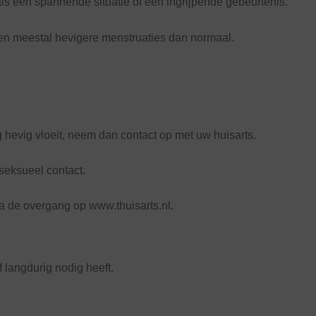
s een spannende situatie of een ingrijpende gebeurtenis.
n meestal hevigere menstruaties dan normaal.
 hevig vloeit, neem dan contact op met uw huisarts.
 seksueel contact.
na de overgang op www.thuisarts.nl.
f langdurig nodig heeft.