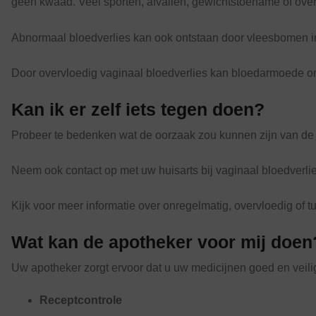
geen kwaad. Veel sporten, afvallen, gewichtstoename of over
Abnormaal bloedverlies kan ook ontstaan door vleesbomen
Door overvloedig vaginaal bloedverlies kan bloedarmoede on
Kan ik er zelf iets tegen doen?
Probeer te bedenken wat de oorzaak zou kunnen zijn van de ve
Neem ook contact op met uw huisarts bij vaginaal bloedverli
Kijk voor meer informatie over onregelmatig, overvloedig of t
Wat kan de apotheker voor mij doen
Uw apotheker zorgt ervoor dat u uw medicijnen goed en veilig k
Receptcontrole