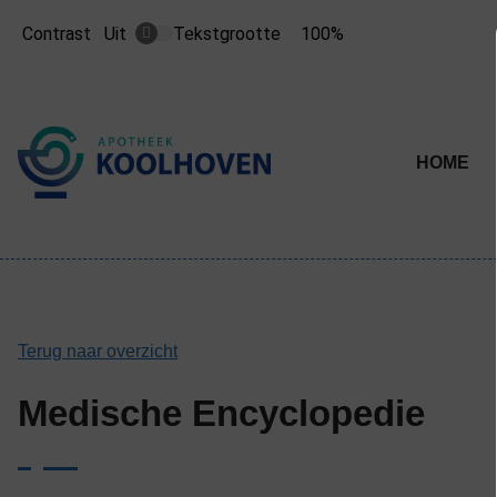
Contrast
Tekstgrootte
100%
Uit
Tekst
Tekst
verkleinen
vergroten
met
met
10%
10%
Hoofdme
HOME
Terug naar overzicht
Medische Encyclopedie